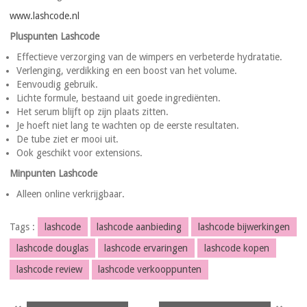
www.lashcode.nl
Pluspunten Lashcode
Effectieve verzorging van de wimpers en verbeterde hydratatie.
Verlenging, verdikking en een boost van het volume.
Eenvoudig gebruik.
Lichte formule, bestaand uit goede ingrediënten.
Het serum blijft op zijn plaats zitten.
Je hoeft niet lang te wachten op de eerste resultaten.
De tube ziet er mooi uit.
Ook geschikt voor
extensions
.
Minpunten Lashcode
Alleen online verkrijgbaar.
Tags :
lashcode
lashcode aanbieding
lashcode bijwerkingen
lashcode douglas
lashcode ervaringen
lashcode kopen
lashcode review
lashcode verkooppunten