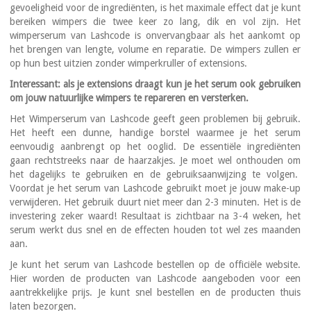
gevoeligheid voor de ingrediënten, is het maximale effect dat je kunt
bereiken wimpers die twee keer zo lang, dik en vol zijn. Het
wimperserum van
Lashcode
is onvervangbaar als het aankomt op
het brengen van lengte,
volume en reparatie. De wimpers zullen er
op hun best uitzien zonder wimperkruller of
extensions.
Interessant: als je
extensions
draagt kun je het serum ook gebruiken
om jouw natuurlijke wimpers te repareren en versterken.
Het Wimperserum van
Lashcode
geeft geen problemen bij gebruik.
Het heeft een dunne, handige borstel waarmee je het serum
eenvoudig aanbrengt op het ooglid. De essentiële ingrediënten
gaan rechtstreeks naar de haarzakjes. Je moet wel onthouden
om
het dagelijks te gebruiken en de gebruiksaanwijzing te volgen.
Voordat je het serum van
Lashcode
gebruikt moet je jouw make-up
verwijderen. Het gebruik duurt niet meer dan 2-3 minuten. Het is de
investering zeker waard! Resultaat is zichtbaar na 3-4 weken, het
serum werkt dus snel en de effecten houden tot wel zes maanden
aan.
Je kunt het serum van
Lashcode
bestellen op de officiële website.
Hier worden de producten van
Lashcode
aangeboden voor een
aantrekkelijke prijs. Je kunt snel bestellen en de producten thuis
laten bezorgen.