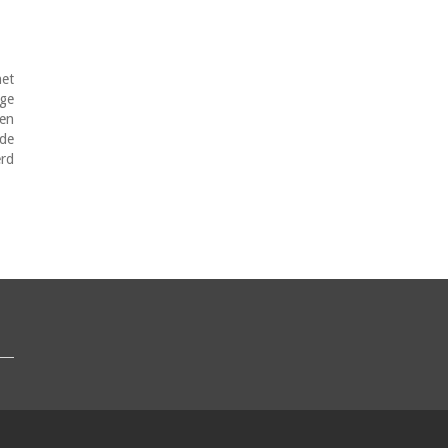
het
ge
 en
 de
erd