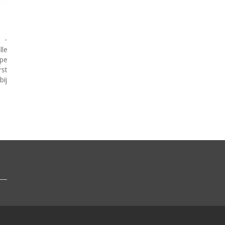
 -
lle
ype
rst
bij