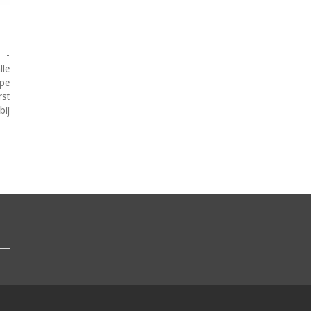
 -
lle
ype
rst
bij